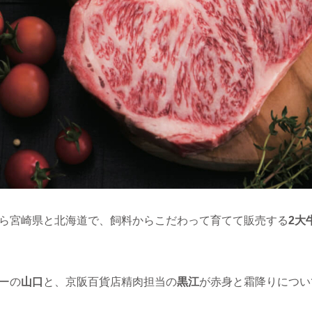
ら宮崎県と北海道で、飼料からこだわって育てて販売する
2大
ーの
山口
と、京阪百貨店精肉担当の
黒江
が赤身と霜降りについ