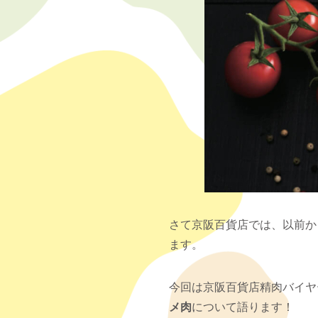
さて京阪百貨店では、以前か
ます。
今回は京阪百貨店精肉バイヤ
メ肉
について語ります！