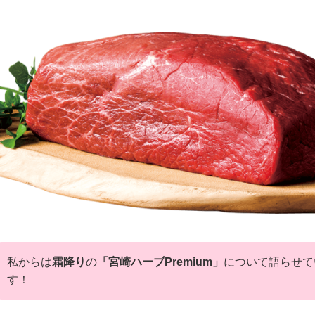
私からは
霜降り
の
「宮崎ハーブPremium」
について語らせて
す！