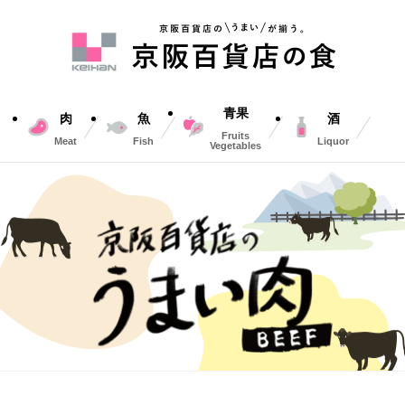
青果
肉
魚
酒
Fruits
Meat
Fish
Liquor
Vegetables