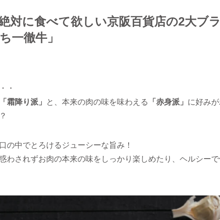
絶対に食べて欲しい京阪百貨店の2大ブ
かち一徹牛」
・・
「霜降り派」
と、本来の肉の味を味わえる
「赤身派」
に好みが
？
口の中でとろけるジューシーな旨み！
惑わされずお肉の本来の味をしっかり楽しめたり、ヘルシーで