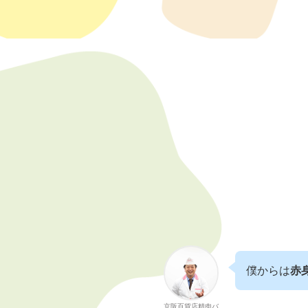
僕からは
赤
京阪百貨店精肉バ